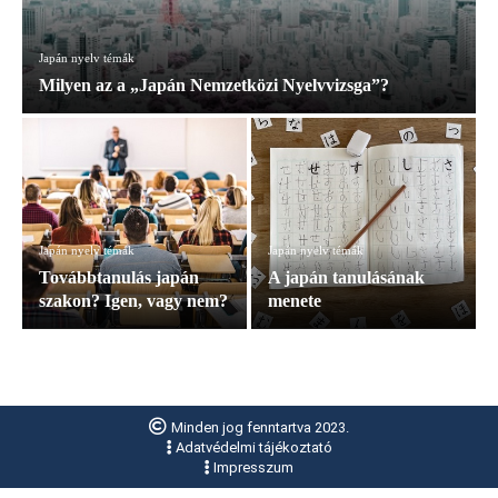
Japán nyelv témák
Milyen az a „Japán Nemzetközi Nyelvvizsga”?
Japán nyelv témák
Japán nyelv témák
Továbbtanulás japán
A japán tanulásának
szakon? Igen, vagy nem?
menete
Minden jog fenntartva 2023.
Adatvédelmi tájékoztató
Impresszum