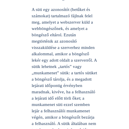
A süti egy azonosítót (betűket és
számokat) tartalmazó fájlnak felel
meg, amelyet a webszerver küld a
webböngészőnek, és amelyet a
böngésző eltárol. Ezután
megtörténik az azonosító
visszaküldése a szerverhez minden
alkalommal, amikor a böngésző
lekér egy adott oldalt a szerverről. A
sütik lehetnek „tartós” vagy
„munkamenet” sütik: a tartós sütiket
a böngésző tárolja, és a megadott
lejárati időpontig érvényben
maradnak, kivéve, ha a felhasználó
a lejárati idő előtt törli őket; a
munkamenet süti ezzel szemben
lejár a felhasználói munkamenet
végén, amikor a böngészőt bezárja
a felhasználó. A sütik általában nem