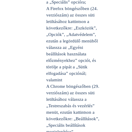
a „Speciális” opcióra;
A Firefox böngészőben (24.
verziószám) az összes süti
letiltásához kattintson a
következőkre: „Eszközök”,
„Opciók”, „Adatvédelem”,
ezután a legördülő menüből
válassza az „Egyéni
beállítások használata
előzményekhez” opciót, és
törölje a pipát a „Sütik
elfogadása” opciónál;
valamint
A Chrome böngészőben (29.
verziószám) az összes süti
letiltásához válassza a
„Testreszabás és vezérlés”
menüt, ezután kattintson a
következőkre: „Beállítások”,
„Speciális beállítások
megjelenítése”,