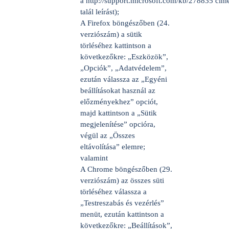
a
http://support.microsoft.com/kb/278835
cím
talál leírást);
A Firefox böngészőben (24.
verziószám) a sütik
törléséhez kattintson a
következőkre: „Eszközök”,
„Opciók”, „Adatvédelem”,
ezután válassza az „Egyéni
beállításokat használ az
előzményekhez” opciót,
majd kattintson a „Sütik
megjelenítése” opcióra,
végül az „Összes
eltávolítása” elemre;
valamint
A Chrome böngészőben (29.
verziószám) az összes süti
törléséhez válassza a
„Testreszabás és vezérlés”
menüt, ezután kattintson a
következőkre: „Beállítások”,