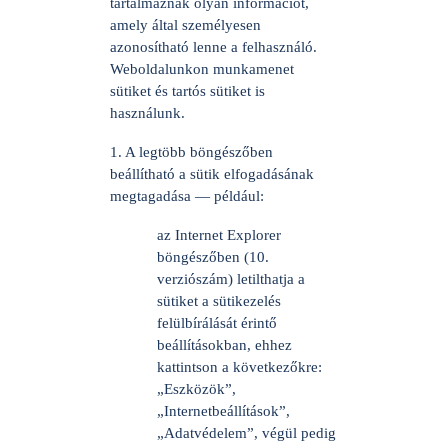
tartalmaznak olyan információt,
amely által személyesen
azonosítható lenne a felhasználó.
Weboldalunkon munkamenet
sütiket és tartós sütiket is
használunk.
1. A legtöbb böngészőben
beállítható a sütik elfogadásának
megtagadása — például:
az Internet Explorer
böngészőben (10.
verziószám) letilthatja a
sütiket a sütikezelés
felülbírálását érintő
beállításokban, ehhez
kattintson a következőkre:
„Eszközök”,
„Internetbeállítások”,
„Adatvédelem”, végül pedig