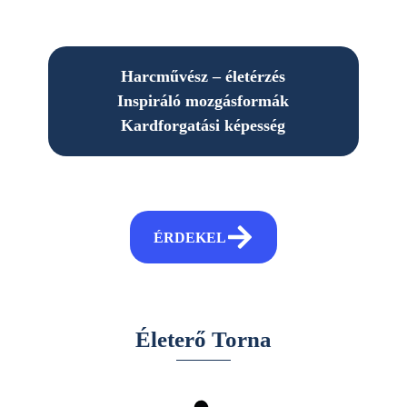
Harcművész – életérzés
Inspiráló mozgásformák
Kardforgatási képesség
ÉRDEKEL
This is the subtitle
Életerő Torna
I am text block. Click edit button to change this text.