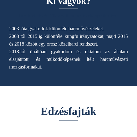
Ki vagyok?
I am text block. Click edit button to change this text.
2003. óta gyakorlok különféle harcművészeteket.
2003-tól 2015-ig különféle kungfu-irányzatokat, majd 2015
és 2018 között egy orosz közelharci rendszert.
2018-tól önállóan gyakorlom és oktatom az általam
elsajátított, és működőképesnek ítélt harcművészeti
mozgásformákat.
Edzésfajták