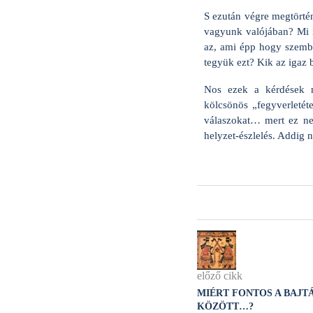
S ezután végre megtörtén
vagyunk valójában? Mi i
az, ami épp hogy szemb
tegyük ezt? Kik az igaz 
Nos ezek a kérdések m
kölcsönös „fegyverletét
válaszokat… mert ez ne
helyzet-észlelés. Addig 
előző cikk
MIÉRT FONTOS A BAJT
KÖZÖTT…?