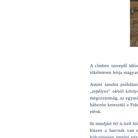
A címben szereplő idéze
tökéletesen leírja magya
Amint tanulni próbálun
„rejtélyes” okból kifol
megosztottság, az egymá
háborún keresztül a Fid
elénk.
Itt mindjárt fel is kell
hiszen a harcnak van e
kölcsönösen emelni egy