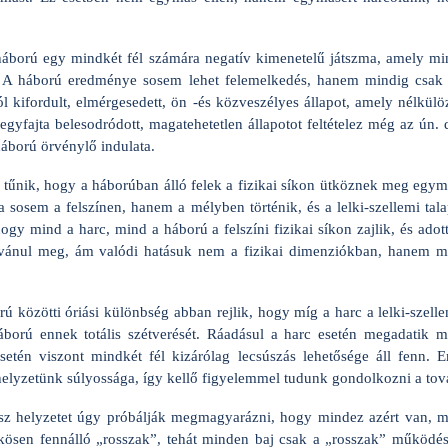
áború egy mindkét fél számára negatív kimenetelű játszma, amely mind
jár. A háború eredménye sosem lehet felemelkedés, hanem mindig csak
kifordult, elmérgesedett, ön -és közveszélyes állapot, amely nélkülöz
yfajta belesodródott, magatehetetlen állapotot feltételez még az ún. 
háború örvénylő indulata.
 tűnik, hogy a háborúban álló felek a fizikai síkon ütköznek meg egy
a sosem a felszínen, hanem a mélyben történik, és a lelki-szellemi talap
hogy mind a harc, mind a háború a felszíni fizikai síkon zajlik, és adot
lvánul meg, ám valódi hatásuk nem a fizikai dimenziókban, hanem min
rú közötti óriási különbség abban rejlik, hogy míg a harc a lelki-szelle
háború ennek totális szétverését. Ráadásul a harc esetén megadatik mi
etén viszont mindkét fél kizárólag lecsúszás lehetősége áll fenn. E
elyzetünk súlyossága, így kellő figyelemmel tudunk gondolkozni a to
sz helyzetet úgy próbálják megmagyarázni, hogy mindez azért van, m
kösen fennálló „rosszak”, tehát minden baj csak a „rosszak” működése