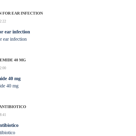
N FOR EAR INFECTION
02:22
or ear infection
r ear infection
EMIDE 40 MG
12:00
mide 40 mg
mide 40 mg
ANTIBIOTICO
08:41
tibiotico
ibiotico