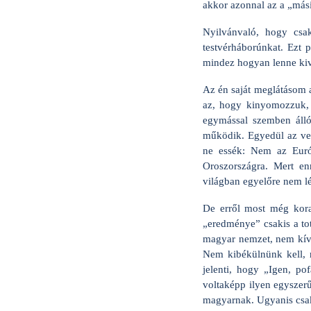
akkor azonnal az a „mási
Nyilvánvaló, hogy csa
testvérháborúnkat. Ezt 
mindez hogyan lenne kiv
Az én saját meglátásom a
az, hogy kinyomozzuk, 
egymással szemben álló
működik. Egyedül az veze
ne essék: Nem az Eur
Oroszországra. Mert en
világban egyelőre nem lé
De erről most még korai
„eredménye” csakis a tot
magyar nemzet, nem kívá
Nem kibékülnünk kell,
jelenti, hogy „Igen, p
voltaképp ilyen egyszer
magyarnak. Ugyanis csak 