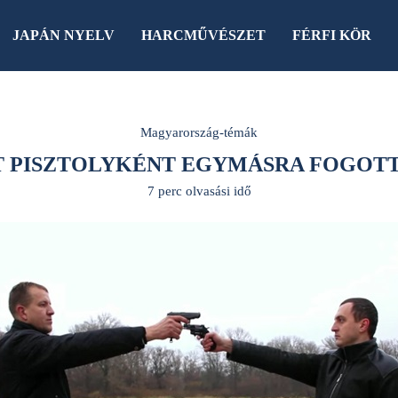
JAPÁN NYELV
HARCMŰVÉSZET
FÉRFI KÖR
Magyarország-témák
T PISZTOLYKÉNT EGYMÁSRA FOGOT
7 perc olvasási idő