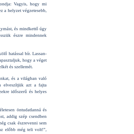
ondja: Vagyis, hogy mi
z a helyzet végzetesebb,
egymást, és mindkettő úgy
esszük észre mindennek
lő hatással bír. Lassan-
tapasztaljuk, hogy a véget
két és szellemét.
nkat, és a világban való
elveszítjük azt a fajta
ezekre időszerű és helyes
letesen öntudatlanná és
st, addig szép csendben
még csak észrevenni sem
z előbb még teli volt!”,