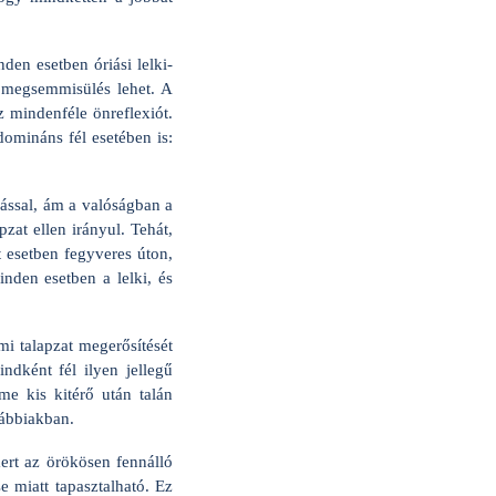
en esetben óriási lelki-
 megsemmisülés lehet. A
 mindenféle önreflexiót.
domináns fél esetében is:
mással, ám a valóságban a
zat ellen irányul. Tehát,
t esetben fegyveres úton,
den esetben a lelki, és
mi talapzat megerősítését
ndként fél ilyen jellegű
me kis kitérő után talán
vábbiakban.
ert az örökösen fennálló
 miatt tapasztalható. Ez