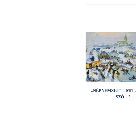
„NÉPNEMZET” – MIT 
SZÓ…?