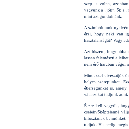
szép is volna, azonba
vagyunk a „jók”, ők a „
mint azt gondolnánk.
A szimbólumok nyelvén sz
érzi, hogy neki van i
hasztalanságát? Vagy ad
Azt hiszem, hogy abban 
lassan felemészti a lelke
nem érő harcban végül ne
Mindezzel elveszítjük ö
helyes szerepünket. Ez
éberségünket is, amely a
válaszokat tudjunk adni.
Észre kell vegyük, hog
cselekvőképtelenné vál
kifosztanak bennünket.
tudjuk. Ha pedig mégis 