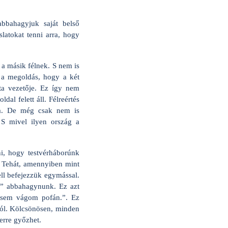
bbahagyjuk saját belső
latokat tenni arra, hogy
 a másik félnek. S nem is
 a megoldás, hogy a két
ta vezetője. Ez így nem
al felett áll. Félreértés
a. De még csak nem is
 S mivel ilyen ország a
ni, hogy testvérháborúnk
t. Tehát, amennyiben mint
ll befejezzük egymással.
” abbahagynunk. Ez azt
égsem vágom pofán.”. Ez
ról. Kölcsönösen, minden
erre győzhet.