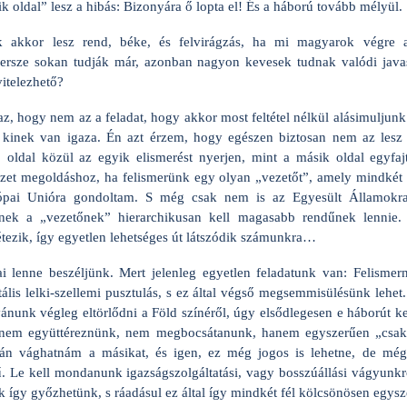
k oldal” lesz a hibás: Bizonyára ő lopta el! És a háború tovább mélyül.
k akkor lesz rend, béke, és felvirágzás, ha mi magyarok végre a
persze sokan tudják már, azonban nagyon kevesek tudnak valódi javas
itelezhető?
z, hogy nem az a feladat, hogy akkor most feltétel nélkül alásimuljunk
kinek van igaza. Én azt érzem, hogy egészen biztosan nem az lesz
 oldal közül az egyik elismerést nyerjen, mint a másik oldal egyfaj
t megoldáshoz, ha felismerünk egy olyan „vezetőt”, amely mindkét old
ópai Unióra gondoltam. S még csak nem is az Egyesült Államokr
nek a „vezetőnek” hierarchikusan kell magasabb rendűnek lennie.
tezik, így egyetlen lehetséges út látszódik számunkra…
 lenne beszéljünk. Mert jelenleg egyetlen feladatunk van: Felismer
ális lelki-szellemi pusztulás, s ez által végső megsemmisülésünk lehe
nunk végleg eltörlődni a Föld színéről, úgy elsődlegesen e háborút ke
 nem együttéreznünk, nem megbocsátanunk, hanem egyszerűen „csak
ofán vághatnám a másikat, és igen, ez még jogos is lehetne, de m
ű. Le kell mondanunk igazságszolgáltatási, vagy bosszúállási vágyunk
így győzhetünk, s ráadásul ez által így mindkét fél kölcsönösen egysz