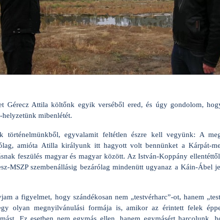
t Gérecz Attila költőnk egyik verséből ered, és úgy gondolom, hogy
r-helyzetünk mibenlétét.
k történelmünkből, egyvalamit feltétlen észre kell vegyünk: A mego
yólag, amióta Atilla királyunk itt hagyott volt bennünket a Kárpát-
snak feszülés magyar és magyar között. Az István-Koppány ellentétt
esz-MSZP szembenállásig bezárólag mindenütt ugyanaz a Káin-Ábel jel
 hívjam a figyelmet, hogy szándékosan nem „testvérharc”-ot, hanem „tes
gy olyan megnyilvánulási formája is, amikor az érintett felek éppe
mást. Ez esetben nem egymás ellen, hanem egymásért harcolunk, h