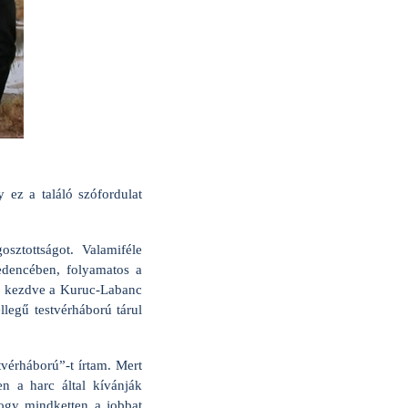
 ez a találó szófordulat
sztottságot. Valamiféle
medencében, folyamatos a
ől kezdve a Kuruc-Labanc
legű testvérháború tárul
tvérháború”-t írtam. Mert
n a harc által kívánják
ogy mindketten a jobbat