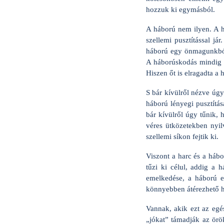
hozzuk ki egymásból.
A háború nem ilyen. A h
szellemi pusztítással 
háború egy önmagunkból 
A háborúskodás mindig eg
Hiszen őt is elragadta a 
S bár kívülről nézve úgy
háború lényegi pusztítás
bár kívülről úgy tűnik, 
véres ütközetekben nyi
szellemi síkon fejtik ki.
Viszont a harc és a hábo
tűzi ki célul, addig a 
emelkedése, a háború es
könnyebben átérezhető h
Vannak, akik ezt az egé
„jókat” támadják az örö