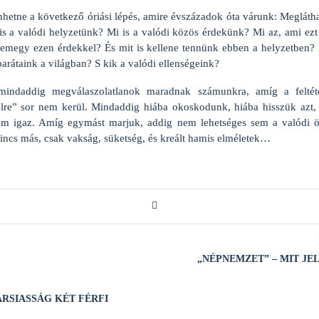
hetne a következő óriási lépés, amire évszázadok óta várunk: Megláth
s a valódi helyzetünk? Mi is a valódi közös érdekünk? Mi az, ami ezt 
emegy ezen érdekkel? És mit is kellene tennünk ebben a helyzetben? 
barátaink a világban? S kik a valódi ellenségeink?
indaddig megválaszolatlanok maradnak számunkra, amíg a feltétel
elre” sor nem kerül. Mindaddig hiába okoskodunk, hiába hisszük azt,
m igaz. Amíg egymást marjuk, addig nem lehetséges sem a valódi ön
nincs más, csak vakság, süketség, és kreált hamis elméletek…
„NÉPNEMZET” – MIT JE
ÁRSIASSÁG KÉT FÉRFI