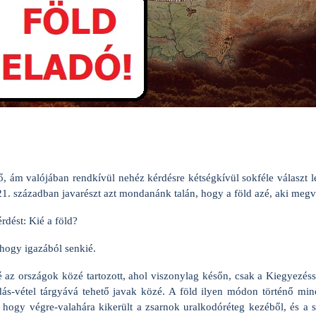
, ám valójában rendkívül nehéz kérdésre kétségkívül sokféle választ le
21. században javarészt azt mondanánk talán, hogy a föld azé, aki megv
érdést: Kié a föld?
hogy igazából senkié.
z országok közé tartozott, ahol viszonylag későn, csak a Kiegyezésse
adás-vétel tárgyává tehető javak közé. A föld ilyen módon történő min
 hogy végre-valahára kikerült a zsarnok uralkodóréteg kezéből, és a