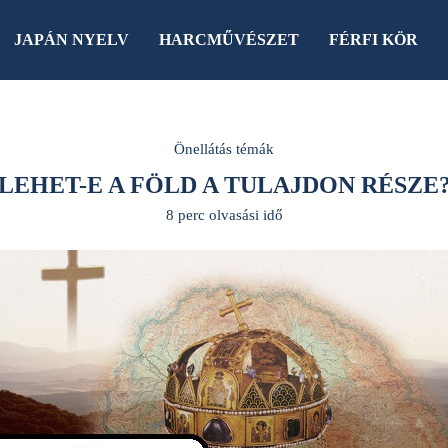
JAPÁN NYELV
HARCMŰVÉSZET
FÉRFI KÖR
Önellátás témák
LEHET-E A FÖLD A TULAJDON RÉSZE
8 perc olvasási idő