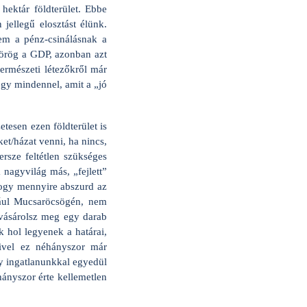
hektár földterület. Ebbe
jellegű elosztást élünk.
em a pénz-csinálásnak a
pörög a GDP, azonban azt
természeti létezőkről már
egy mindennel, amit a „jó
tesen ezen földterület is
et/házat venni, ha nincs,
rsze feltétlen szükséges
 nagyvilág más, „fejlett”
hogy mennyire abszurd az
ául Mucsaröcsögén, nem
 vásárolsz meg egy darab
k hol legyenek a határai,
mivel ez néhányszor már
y ingatlanunkkal egyedül
ányszor érte kellemetlen