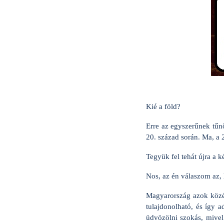
Kié a föld?
Erre az egyszerűnek tűnő
20. század során. Ma, a 
Tegyük fel tehát újra a k
Nos, az én válaszom az, 
Magyarország azok közé a
tulajdonolható, és így 
üdvözölni szokás, mivel