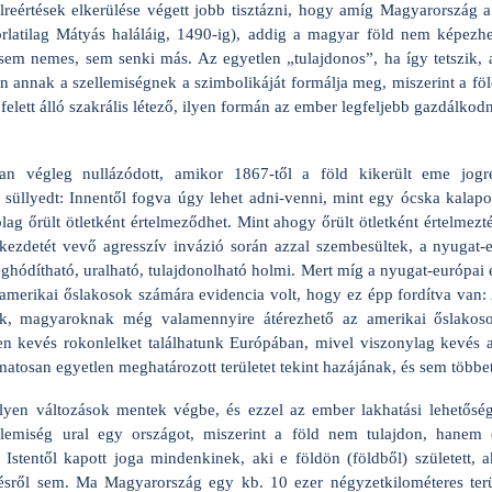
élreértések elkerülése végett jobb tisztázni, hogy amíg Magyarország
rlatilag Mátyás haláláig, 1490-ig), addig a magyar föld nem képezhet
, sem nemes, sem senki más. Az egyetlen „tulajdonos”, ha így tetszik,
n annak a szellemiségnek a szimbolikáját formálja meg, miszerint a föl
elett álló szakrális létező, ilyen formán az ember legfeljebb gazdálkodni
an végleg nullázódott, amikor 1867-től a föld kikerült eme jogr
e süllyedt: Innentől fogva úgy lehet adni-venni, mint egy ócska kala
ag őrült ötletként értelmeződhet. Mint ahogy őrült ötletként értelmez
kezdetét vevő agresszív invázió során azzal szembesültek, a nyugat
hódítható, uralható, tulajdonolható holmi. Mert míg a nyugat-európai
amerikai őslakosok számára evidencia volt, hogy ez épp fordítva van:
, magyaroknak még valamennyire átérezhető az amerikai őslakoso
n kevés rokonlelket találhatunk Európában, mivel viszonylag kevés a
atosan egyetlen meghatározott területet tekint hazájának, és sem többe
yen változások mentek végbe, és ezzel az ember lakhatási lehetőség
emiség ural egy országot, miszerint a föld nem tulajdon, hanem é
stentől kapott joga mindenkinek, aki e földön (földből) született,
rdésről sem. Ma Magyarország egy kb. 10 ezer négyzetkilométeres ter