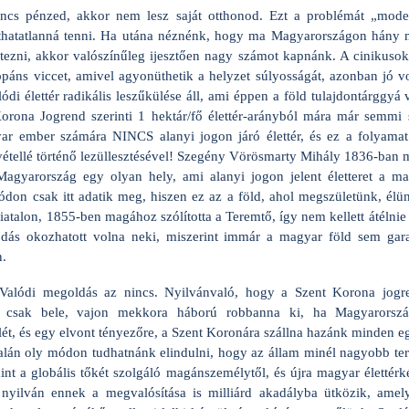
nincs pénzed, akkor nem lesz saját otthonod. Ezt a problémát „moder
láthatatlanná tenni. Ha utána néznénk, hogy ma Magyarországon hány
letezni, akkor valószínűleg ijesztően nagy számot kapnánk. A cinikusok
áns viccet, amivel agyonüthetik a helyzet súlyosságát, azonban jó vo
ódi élettér radikális leszűkülése áll, ami éppen a föld tulajdontárggyá v
 Korona Jogrend szerinti 1 hektár/fő élettér-arányból mára már semm
ar ember számára NINCS alanyi jogon járó élettér, és ez a folyamat
ásvétellé történő lezüllesztésével! Szegény Vörösmarty Mihály 1836-ban 
agyarország egy olyan hely, ami alanyi jogon jelent életteret a m
ódon csak itt adatik meg, hiszen ez az a föld, ahol megszületünk, élü
iatalon, 1855-ben magához szólította a Teremtő, így nem kellett átélnie
ódás okozhatott volna neki, miszerint immár a magyar föld sem gar
n.
lódi megoldás az nincs. Nyilvánvaló, hogy a Szent Korona jogren
k csak bele, vajon mekkora háború robbanna ki, ha Magyarorsz
elét, és egy elvont tényezőre, a Szent Koronára szállna hazánk minden 
alán oly módon tudhatnánk elindulni, hogy az állam minél nagyobb ter
mint a globális tőkét szolgáló magánszemélytől, és újra magyar életté
 nyilván ennek a megvalósítása is milliárd akadályba ütközik, amely