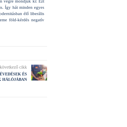
lán végre mondjuk ki: Ezt
is. Így hát minden egyes
odernitásban élő liberális
eme föld-kérdés negatív
következő cikk
ÉVEDÉSEK ÉS
 HÁLÓJÁBAN