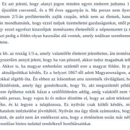
 Ez azt jelenti, hogy alanyi jogon minden egyes emberre juthatna 1 
z újszülött csecsemő, és a 99 éves aggastyán is. Ma persze nem ilyen 
imum 2/3-án profittermelés zajlik csupán, tehát nem az életnek, han
lván mondhatnánk, hogy ezzel tudjuk üzemeltetni gazdaságunkat, ettől 
gy ezzel egyrészt kiszorítjuk természetes életteréből a népnemzetet (a 
szt pedig a földet olyan használat alá vontuk, amely totálisan szembem
tene.
kb. az ország 1/3-a, amely valamiféle életteret jelenthetne, ám természe
egyszerűen annyit jelent, hogy ha van pénzed, akkor tudsz magadnak telk
 Akkor is, ha magyar emberként születtél erre a magyar földre. Itt pe
ktuálpolitikai kérdés. Ez a helyzet 1867-től adott Magyarországon, a
okkal régebb óta. Én ebben az írásomban arra szeretnék rávilágítani, 
űködésünk, amely úgy gondolkozik, hogy Te, aki megszülettél péld
s nem építhetsz nekik házat a szülőföldeden addig, amíg valakitől nem
rdés persze, hogy vajon ki és mikor döntötte el, hogy az adott telekne
ke, és ki legyen a tulajdonosa. Ez nyilván csak költői kérdés, 
s hatalom intézkedése jóvoltából. Nyilván ma úgy tűnik számunkra, hog
nk, de azért nem árt emlékezni arra, hogy a történelem során már néh
onlóan biztos tudattal rendelkező honfitársainkat.