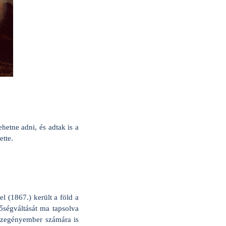
hetne adni, és adtak is a
ette.
l (1867.) került a föld a
őségváltását ma tapsolva
 szegényember számára is