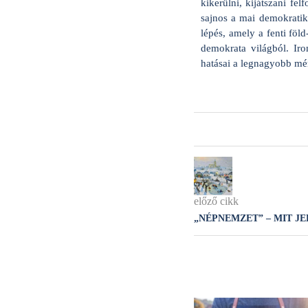
kikerülni, kijátszani fe
sajnos a mai demokratik
lépés, amely a fenti föld
demokrata világból. Ir
hatásai a legnagyobb mé
előző cikk
„NÉPNEMZET” – MIT J