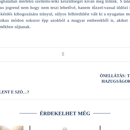
lfoghatatlan mértékű szellemi-lelki készültséget kíván meg tőlünk. S ta
us jogrend nem hogy nem teszi lehetővé, hanem tűzzel-vassal üldözi 
-kérdés kibogozására irányul, súlyos felhördülést vált ki a nyugatias m
onikus módon sokszor épp azokból a magyar emberekből is, akiket 
rtékben sújtanak.
ÖNELLÁTÁS: T
HAZUGSÁGOK
ELENT E SZÓ…?
ÉRDEKELHET MÉG