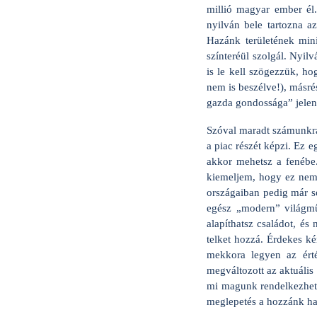
millió magyar ember él.
nyilván bele tartozna a
Hazánk területének min
színteréül szolgál. Nyi
is le kell szögezzük, ho
nem is beszélve!), másré
gazda gondossága” jelen
Szóval maradt számunkra 
a piac részét képzi. Ez 
akkor mehetsz a fenébe.
kiemeljem, hogy ez nem a
országaiban pedig már s
egész „modern” világm
alapíthatsz családot, é
telket hozzá. Érdekes ké
mekkora legyen az érté
megváltozott az aktuáli
mi magunk rendelkezhetü
meglepetés a hozzánk has