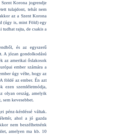
 a Szent Korona jogrendje
ett tulajdont, tehát nem
 akkor az a Szent Korona
d (úgy is, mint Föld) egy
 tudhat rajta, de csakis a
endből, és az egyszerű
pot. A józan gondolkodású
ték az amerikai őslakosok
-európai ember számára a
 ember úgy vélte, hogy az
 A földé az ember. Én azt
k ezen szemléletmódja,
z olyan ország, amelyik
t, sem kevesebbet.
ei pénz-kérdéssé váltak.
lettér, ahol a jó gazda
 akkor nem beszélhetnénk
ület, amelyen ma kb. 10