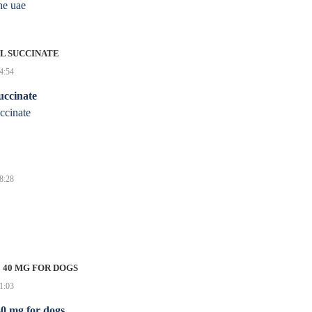
ne uae
 SUCCINATE
14:54
uccinate
ccinate
18:28
 40 MG FOR DOGS
21:03
0 mg for dogs