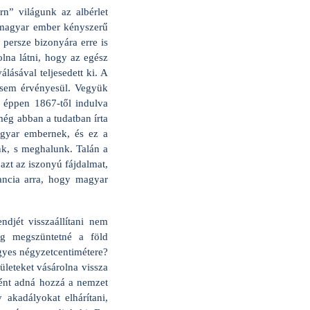
n” világunk az albérlet
 magyar ember kényszerű
 persze bizonyára erre is
lna látni, hogy az egész
álásával teljesedett ki. A
i sem érvényesül. Vegyük
 éppen 1867-től indulva
még abban a tudatban írta
agyar embernek, és ez a
nk, s meghalunk. Talán a
 azt az iszonyú fájdalmat,
ancia arra, hogy magyar
djét visszaállítani nem
ág megszüntetné a föld
egyes négyzetcentimétere?
ületeket vásárolna vissza
rként adná hozzá a nemzet
 akadályokat elhárítani,