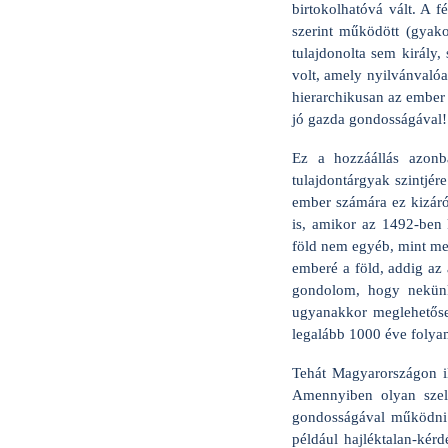
birtokolhatóvá vált. A f
szerint működött (gyako
tulajdonolta sem király
volt, amely nyilvánvalóa
hierarchikusan az ember f
jó gazda gondosságával!
Ez a hozzáállás azonb
tulajdontárgyak szintjér
ember számára ez kizáról
is, amikor az 1492-ben 
föld nem egyéb, mint meg
emberé a föld, addig az 
gondolom, hogy nekünk
ugyanakkor meglehetőse
legalább 1000 éve folyam
Tehát Magyarországon il
Amennyiben olyan szell
gondosságával működni I
például hajléktalan-ké