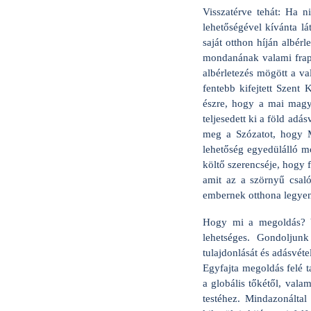
Visszatérve tehát: Ha 
lehetőségével kívánta 
saját otthon híján albér
mondanának valami frapp
albérletezés mögött a val
fentebb kifejtett Szent
észre, hogy a mai magy
teljesedett ki a föld ad
meg a Szózatot, hogy M
lehetőség egyedülálló m
költő szerencséje, hogy f
amit az a szörnyű csal
embernek otthona legye
Hogy mi a megoldás? Va
lehetséges. Gondoljun
tulajdonlását és adásvét
Egyfajta megoldás felé t
a globális tőkétől, vala
testéhez. Mindazonáltal