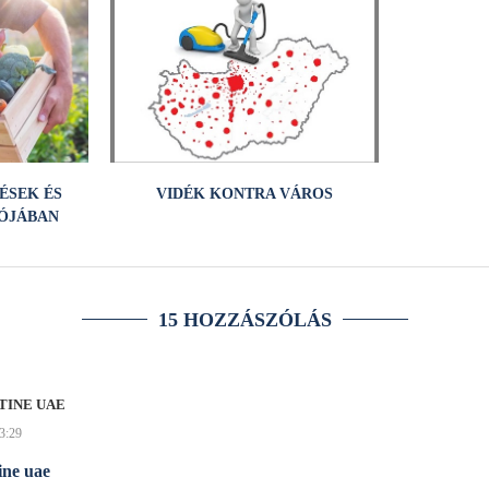
ÉSEK ÉS
VIDÉK KONTRA VÁROS
ÓJÁBAN
15 HOZZÁSZÓLÁS
TINE UAE
23:29
ine uae