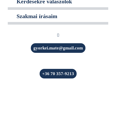
Kérdésekre válaszolok
Szakmai írásaim
gyorkei.mate@gmail.com
+36 70 357-9213