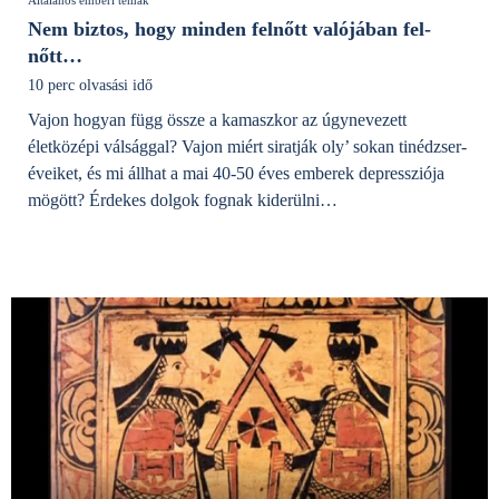
Nem biztos, hogy minden felnőtt valójában fel-
nőtt…
10 perc olvasási idő
Vajon hogyan függ össze a kamaszkor az úgynevezett
életközépi válsággal? Vajon miért siratják oly’ sokan tinédzser-
éveiket, és mi állhat a mai 40-50 éves emberek depressziója
mögött? Érdekes dolgok fognak kiderülni…