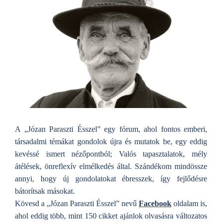
A „Józan Paraszti Ésszel” egy fórum, ahol fontos emberi,
társadalmi témákat gondolok újra és mutatok be, egy eddig
kevéssé ismert nézőpontból; Valós tapasztalatok, mély
átélések, önreflexív elmélkedés által. Szándékom mindössze
annyi, hogy új gondolatokat ébresszek, így fejlődésre
bátorítsak másokat.
Kövesd a „Józan Paraszti Ésszel” nevű
Facebook
oldalam is,
ahol eddig több, mint 150 cikket ajánlok olvasásra változatos