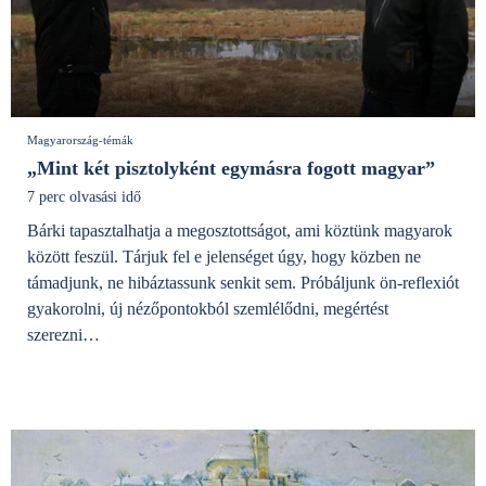
Magyarország-témák
„Mint két pisztolyként egymásra fogott magyar”
7 perc olvasási idő
Bárki tapasztalhatja a megosztottságot, ami köztünk magyarok
között feszül. Tárjuk fel e jelenséget úgy, hogy közben ne
támadjunk, ne hibáztassunk senkit sem. Próbáljunk ön-reflexiót
gyakorolni, új nézőpontokból szemlélődni, megértést
szerezni…