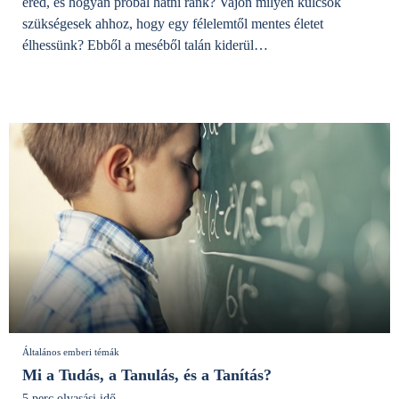
ered, és hogyan próbál hatni ránk? Vajon milyen kulcsok
szükségesek ahhoz, hogy egy félelemtől mentes életet
élhessünk? Ebből a meséből talán kiderül…
Általános emberi témák
Mi a Tudás, a Tanulás, és a Tanítás?
5 perc olvasási idő